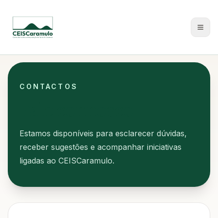
Sobre Nós
CONTACTOS
Oficina do Burel
Fale connosco.
PON do Jueus
Estamos disponíveis para esclarecer dúvidas,
Escola dos Nossos Avós
receber sugestões e acompanhar iniciativas
ligadas ao CEISCaramulo.
Biblioteca JRS
Oficinas de formação
Publicações