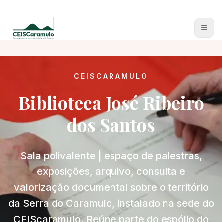
Sobre Nós
CEISCARAMULO
Biblioteca José Ribeiro
Oficina do Burel
dos Santos
PON do Jueus
Escola dos Nossos Avós
Sala polivalente | espaço de palestras,
Biblioteca JRS
exposições, arquivo, consulta e
valorização documental sobre o território
Oficinas de formação
da Serra do Caramulo, instalado na sede do
Publicações
CEIScaramulo. Reúne parte do espólio do