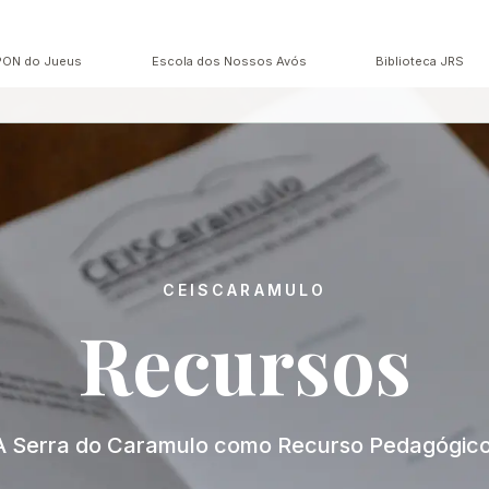
PON do Jueus
Escola dos Nossos Avós
Biblioteca JRS
CEISCARAMULO
Recursos
A Serra do Caramulo como Recurso Pedagógico