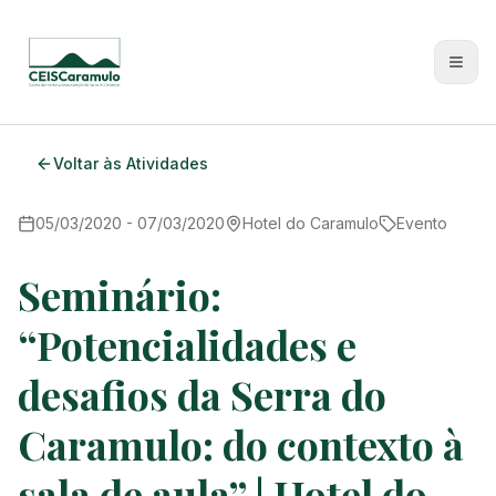
Voltar às Atividades
Sobre Nós
Oficina do Burel
05/03/2020
- 07/03/2020
Hotel do Caramulo
Evento
PON do Jueus
Seminário:
Escola dos Nossos Avós
“Potencialidades e
desafios da Serra do
Biblioteca JRS
Caramulo: do contexto à
Oficinas de formação
sala de aula” | Hotel do
Publicações